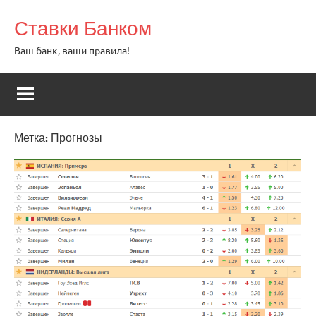
Перейти
Ставки Банком
к
содержимому
Ваш банк, ваши правила!
Метка:
Прогнозы